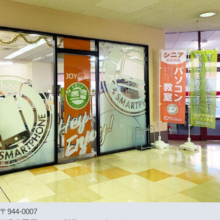
〒944-0007