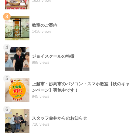
1622 views
3
教室のご案内
1436 views
4
ジョイスクールの特徴
999 views
5
上越市・妙高市のパソコン・スマホ教室【秋のキャ
ンペーン】実施中です！
945 views
6
スタッフ金井からのお知らせ
710 views