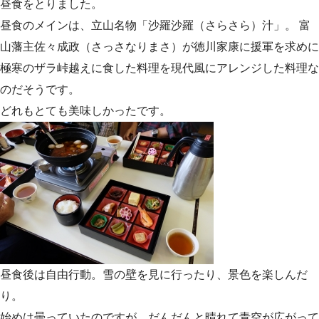
昼食をとりました。
昼食のメインは、立山名物「沙羅沙羅（さらさら）汁」。 富
山藩主佐々成政（さっさなりまさ）が徳川家康に援軍を求めに
極寒のザラ峠越えに食した料理を現代風にアレンジした料理な
のだそうです。
どれもとても美味しかったです。
昼食後は自由行動。雪の壁を見に行ったり、景色を楽しんだ
り。
始めは曇っていたのですが、だんだんと晴れて青空が広がって