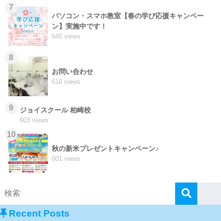
7
パソコン・スマホ教室【春の学び応援キャンペー
ン】実施中です！
645 views
8
お問い合わせ
616 views
9
ジョイスクール 柏崎校
603 views
10
秋の新米プレゼントキャンペーン♪
601 views
Recent Posts