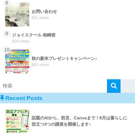
8
お問い合わせ
621 views
9
ジョイスクール 柏崎校
604 views
10
秋の新米プレゼントキャンペーン♪
601 views
Recent Posts
話題のAIから、防災、Canvaまで！8月は暮らしに
役立つ3つの講座を開催します♪