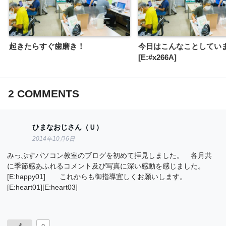
起きたらすぐ歯磨き！
今日はこんなことしてい
[E:#x266A]
2
COMMENTS
ひまなおじさん（Ｕ）
2014年10月6日
みっぷすパソコン教室のブログを初めて拝見しました。 各月共
に季節感あふれるコメント及び写真に深い感動を感じました。
[E:happy01] これからも御指導宜しくお願いします。
[E:heart01][E:heart03]