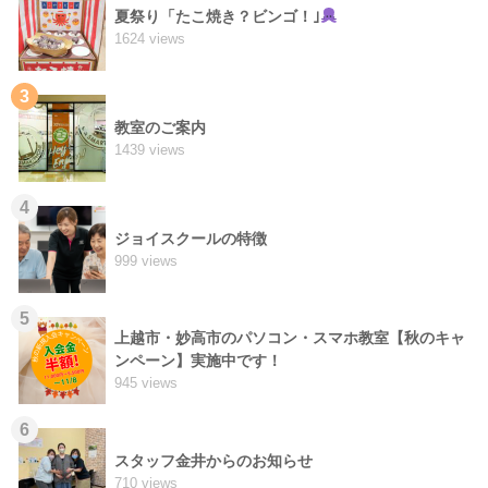
夏祭り「たこ焼き？ビンゴ！｣
1624 views
3
教室のご案内
1439 views
4
ジョイスクールの特徴
999 views
5
上越市・妙高市のパソコン・スマホ教室【秋のキャ
ンペーン】実施中です！
945 views
6
スタッフ金井からのお知らせ
710 views