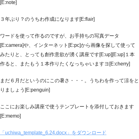
[E:note]
３年ぶり？のうちわ作成になります[E:flair]
ワードを使って作るのですが、お手持ちの写真データ
[E:camera]や、インターネット[E:pc]から画像を探して使って
みたりと、とっても創作意欲が湧く講座です[E:up][E:up]１本
作ると、またもう１本作りたくなっちゃいますヨ[E:cherry]
まだ６月だというのにこの暑さ・・・。うちわを作って涼をと
りましょう[E:penguin]
ここにお楽しみ講座で使うテンプレートを添付しておきます
[E:memo]
「uchiwa_template_6.24.docx」をダウンロード