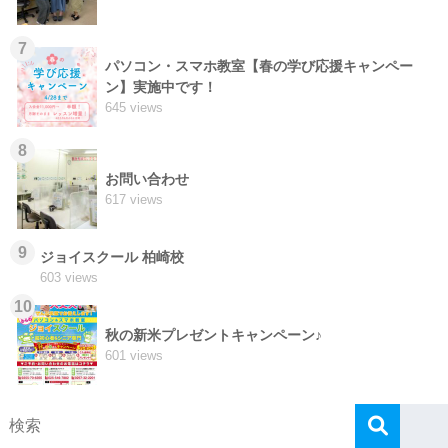
7
パソコン・スマホ教室【春の学び応援キャンペー
ン】実施中です！
645 views
8
お問い合わせ
617 views
9
ジョイスクール 柏崎校
603 views
10
秋の新米プレゼントキャンペーン♪
601 views