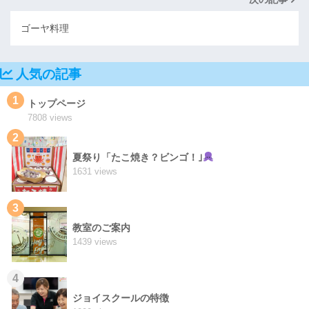
ゴーヤ料理
人気の記事
1
トップページ
7808 views
2
夏祭り「たこ焼き？ビンゴ！｣
1631 views
3
教室のご案内
1439 views
4
ジョイスクールの特徴