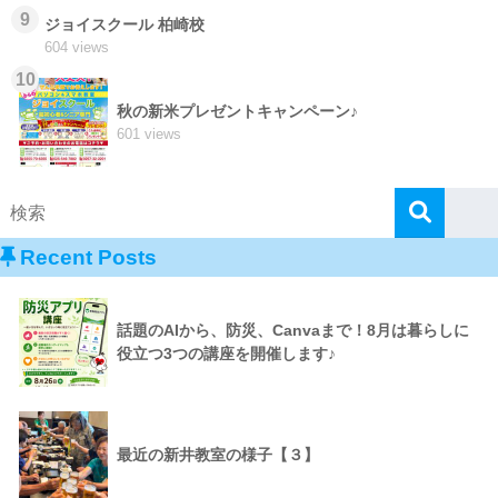
9
ジョイスクール 柏崎校
604 views
10
秋の新米プレゼントキャンペーン♪
601 views
Recent Posts
話題のAIから、防災、Canvaまで！8月は暮らしに
役立つ3つの講座を開催します♪
最近の新井教室の様子【３】