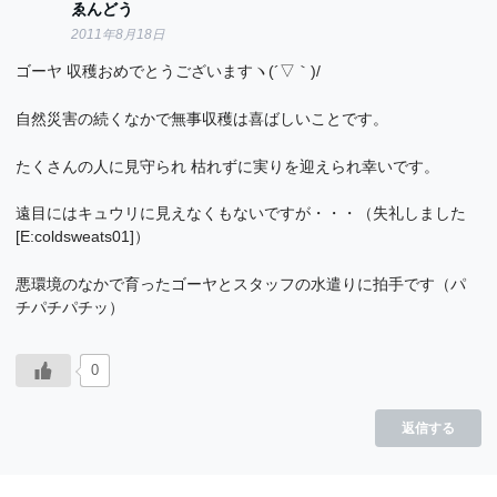
ゑんどう
2011年8月18日
ゴーヤ 収穫おめでとうございますヽ(´▽｀)/
自然災害の続くなかで無事収穫は喜ばしいことです。
たくさんの人に見守られ 枯れずに実りを迎えられ幸いです。
遠目にはキュウリに見えなくもないですが・・・（失礼しました
[E:coldsweats01]）
悪環境のなかで育ったゴーヤとスタッフの水遣りに拍手です（パ
チパチパチッ）
0
返信する