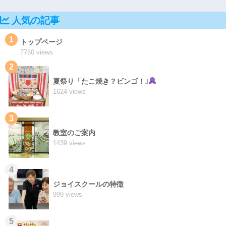
人気の記事
1
トップページ
7760 views
2
夏祭り「たこ焼き？ビンゴ！｣
1624 views
3
教室のご案内
1439 views
4
ジョイスクールの特徴
999 views
5