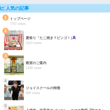
人気の記事
1
トップページ
7757 views
2
夏祭り「たこ焼き？ビンゴ！｣
1623 views
3
教室のご案内
1438 views
4
ジョイスクールの特徴
999 views
5