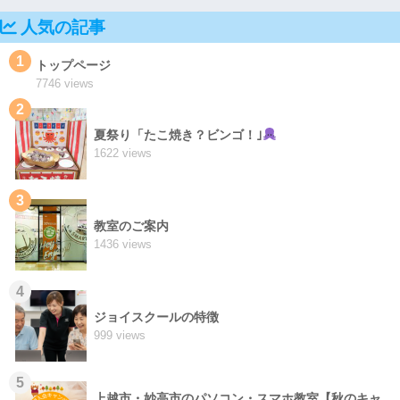
人気の記事
1
トップページ
7746 views
2
夏祭り「たこ焼き？ビンゴ！｣
1622 views
3
教室のご案内
1436 views
4
ジョイスクールの特徴
999 views
5
上越市・妙高市のパソコン・スマホ教室【秋のキャ