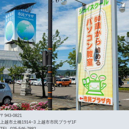
〒943-0821
上越市土橋1914−3 上越市市民プラザ1F
TEL. 025-546-7882