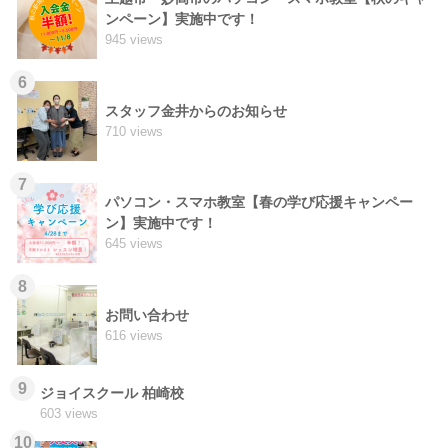
ンペーン】実施中です！
945 views
6
スタッフ金井からのお知らせ
710 views
7
パソコン・スマホ教室【春の学び応援キャンペー
ン】実施中です！
645 views
8
お問い合わせ
616 views
9
ジョイスクール 柏崎校
603 views
10