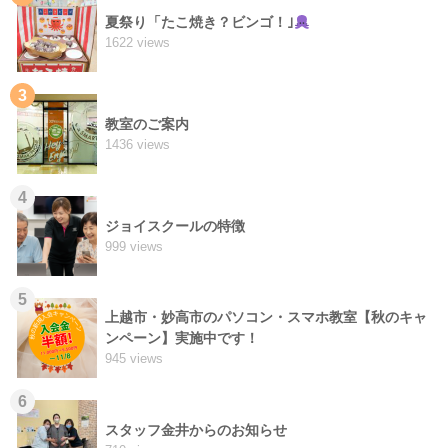
夏祭り「たこ焼き？ビンゴ！｣
1622 views
3
教室のご案内
1436 views
4
ジョイスクールの特徴
999 views
5
上越市・妙高市のパソコン・スマホ教室【秋のキャ
ンペーン】実施中です！
945 views
6
スタッフ金井からのお知らせ