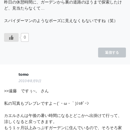
昨日の休憩時間に、ガーデンから裏の道路のほうまで探索したけ
ど、見当たらなくて…
スパイダーマンのようなポーズに見えなくもないですね（笑）
0
返信する
tomo
2010年8月9日
>>遠藤 ですぅ~。 さん
私の写真もブレブレですよ～(´・ω・｀)ｼｮﾎﾞｰﾝ
カエルさんは午後の暑い時間になるとどこかへ出掛けて行って、
涼しくなると戻ってきます。
もう１ヶ月以上みっぷすガーデンに住んでいるので、そろそろ家