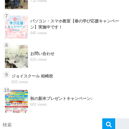
710 views
7
パソコン・スマホ教室【春の学び応援キャンペー
ン】実施中です！
645 views
8
お問い合わせ
616 views
9
ジョイスクール 柏崎校
603 views
10
秋の新米プレゼントキャンペーン♪
601 views