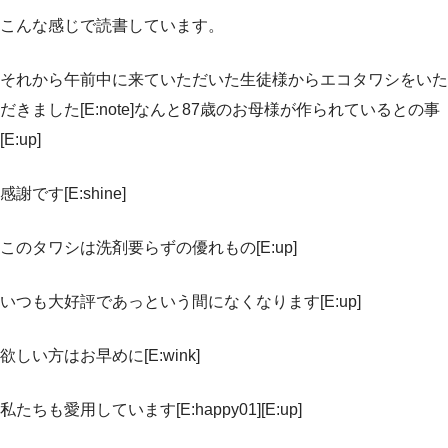
こんな感じで読書しています。
それから午前中に来ていただいた生徒様からエコタワシをいた
だきました[E:note]なんと87歳のお母様が作られているとの事
[E:up]
感謝です[E:shine]
このタワシは洗剤要らずの優れもの[E:up]
いつも大好評であっという間になくなります[E:up]
欲しい方はお早めに[E:wink]
私たちも愛用しています[E:happy01][E:up]