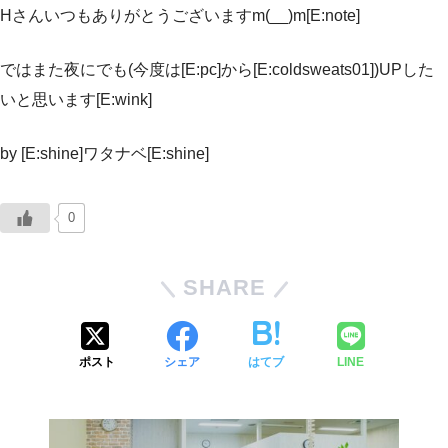
Hさんいつもありがとうございますm(__)m[E:note]
ではまた夜にでも(今度は[E:pc]から[E:coldsweats01])UPした
いと思います[E:wink]
by [E:shine]ワタナベ[E:shine]
0
SHARE
ポスト
シェア
はてブ
LINE