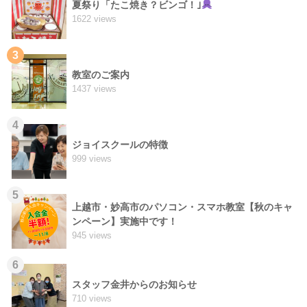
夏祭り「たこ焼き？ビンゴ！｣
1622 views
3
教室のご案内
1437 views
4
ジョイスクールの特徴
999 views
5
上越市・妙高市のパソコン・スマホ教室【秋のキャ
ンペーン】実施中です！
945 views
6
スタッフ金井からのお知らせ
710 views