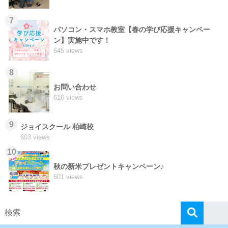
7
パソコン・スマホ教室【春の学び応援キャンペー
ン】実施中です！
645 views
8
お問い合わせ
616 views
9
ジョイスクール 柏崎校
603 views
10
秋の新米プレゼントキャンペーン♪
601 views