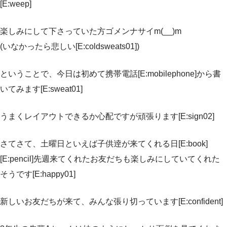
[E:weep]
楽しみにして下さっていた方ゴメンナサイm(__)m
(いなかったら悲しい[E:coldsweats01])
ということで、今日は初めて携帯電話[E:mobilephone]から書
いてみます[E:sweat01]
うまくレイアウトできるか心配ですが頑張ります[E:sign02]
さてさて、土曜日といえば子供逹が来てくれる日[E:book]
[E:pencil]先週来てくれたお友だちも楽しみにしていてくれた
そうです[E:happy01]
新しいお友だちが来て、みんな張り切っています[E:confident]