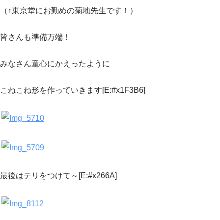
（↑東京堂にお勤めの菊地先生です！）
皆さんも準備万端！
みなさん童心にかえったように
こねこね形を作っていきます[E:#x1F3B6]
最後はテリをつけて～[E:#x266A]