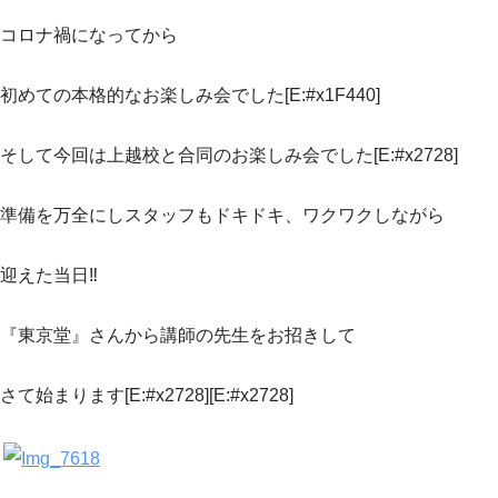
コロナ禍になってから
初めての本格的なお楽しみ会でした[E:#x1F440]
そして今回は上越校と合同のお楽しみ会でした[E:#x2728]
準備を万全にしスタッフもドキドキ、ワクワクしながら
迎えた当日‼
『東京堂』さんから講師の先生をお招きして
さて始まります[E:#x2728][E:#x2728]