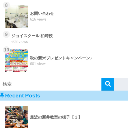
8
お問い合わせ
616 views
9
ジョイスクール 柏崎校
603 views
10
秋の新米プレゼントキャンペーン♪
601 views
Recent Posts
最近の新井教室の様子【３】