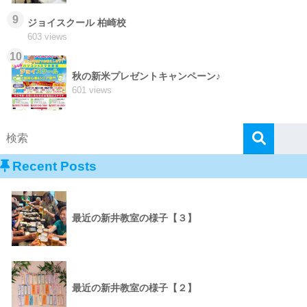
9
ジョイスクール 柏崎校
603 views
10
秋の新米プレゼントキャンペーン♪
601 views
Recent Posts
最近の新井教室の様子【３】
最近の新井教室の様子【２】