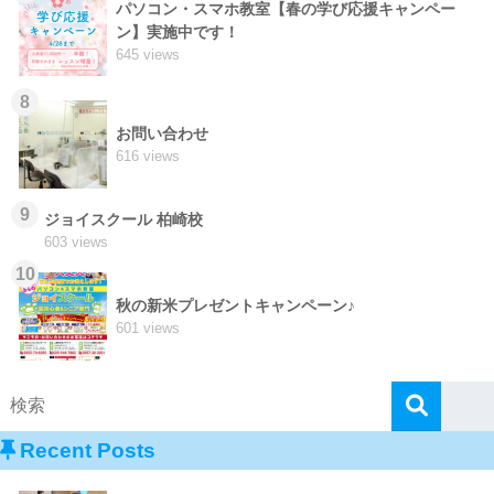
パソコン・スマホ教室【春の学び応援キャンペー
ン】実施中です！
645 views
8
お問い合わせ
616 views
9
ジョイスクール 柏崎校
603 views
10
秋の新米プレゼントキャンペーン♪
601 views
Recent Posts