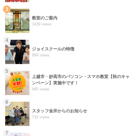
3
教室のご案内
1439 views
4
ジョイスクールの特徴
999 views
5
上越市・妙高市のパソコン・スマホ教室【秋のキャ
ンペーン】実施中です！
945 views
6
スタッフ金井からのお知らせ
710 views
7