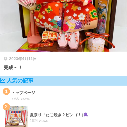
2023年4月11日
完成～！
人気の記事
1
トップページ
7760 views
2
夏祭り「たこ焼き？ビンゴ！｣
1624 views