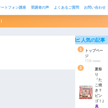
マートフォン講座
受講者の声
よくあるご質問
お問い合わせ
！
人気の記事
1
トップペー
ジ
7726 views
2
夏祭
り
「た
こ焼
き？
ビン
ゴ！｣