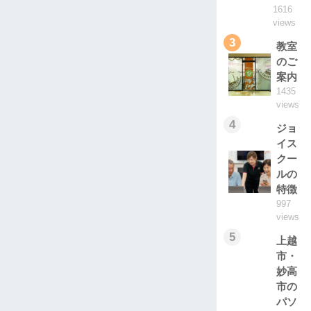
1616
views
3
教室
のご
案内
1435
views
4
ジョ
イス
クー
ルの
特徴
997
views
5
上越
市・
妙高
市の
パソ