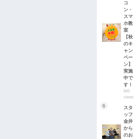
コ
ン・
スマ
ホ教
室
【秋
のキ
ャン
ペー
ン】
実施
中で
す！
945
views
6
スタ
ッフ
金井
から
のお