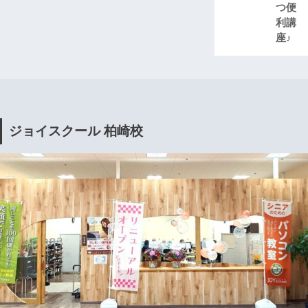
つ便
利講
座♪
ジョイスクール 柏崎校