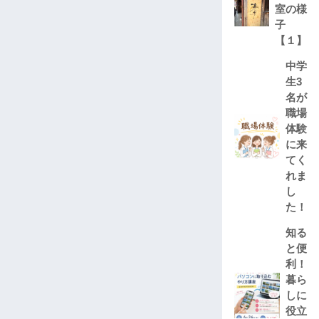
室の様
子
【１】
中学
生3
名が
職場
体験
に来
てく
れま
し
た！
知る
と便
利！
暮ら
しに
役立