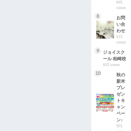
645
views
8
お問
い合
わせ
615
views
9
ジョイスク
ール 柏崎校
603 views
10
秋の
新米
プレ
ゼン
トキ
ャン
ペー
ン♪
601