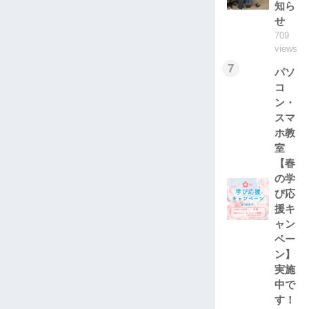
知ら
せ
709
views
7
パソ
コ
ン・
スマ
ホ教
室
【春
の学
び応
援キ
ャン
ペー
ン】
実施
中で
す！