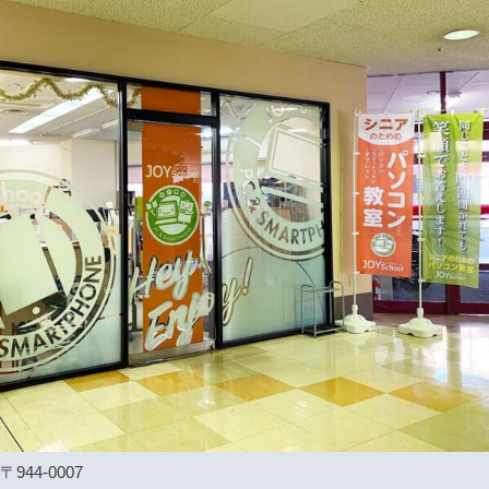
〒944-0007