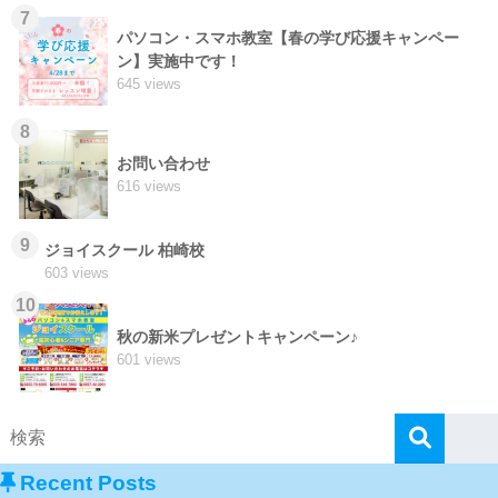
7
パソコン・スマホ教室【春の学び応援キャンペー
ン】実施中です！
645 views
8
お問い合わせ
616 views
9
ジョイスクール 柏崎校
603 views
10
秋の新米プレゼントキャンペーン♪
601 views
Recent Posts