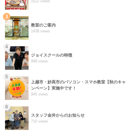
1622 views
3
教室のご案内
1438 views
4
ジョイスクールの特徴
999 views
5
上越市・妙高市のパソコン・スマホ教室【秋のキャ
ンペーン】実施中です！
945 views
6
スタッフ金井からのお知らせ
710 views