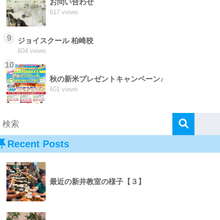
お問い合わせ
617 views
9
ジョイスクール 柏崎校
604 views
10
秋の新米プレゼントキャンペーン♪
601 views
Recent Posts
最近の新井教室の様子【３】