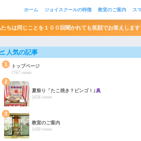
ホーム
ジョイスクールの特徴
教室のご案内
ス
私たちは同じことを１００回聞かれても笑顔でお答えします
人気の記事
1
トップページ
7767 views
2
夏祭り「たこ焼き？ビンゴ！｣
1626 views
3
教室のご案内
1439 views