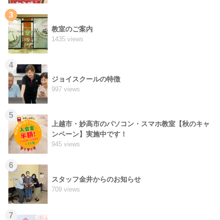
3
教室のご案内
1435 views
4
ジョイスクールの特徴
997 views
5
上越市・妙高市のパソコン・スマホ教室【秋のキャ
ンペーン】実施中です！
945 views
6
スタッフ金井からのお知らせ
709 views
7