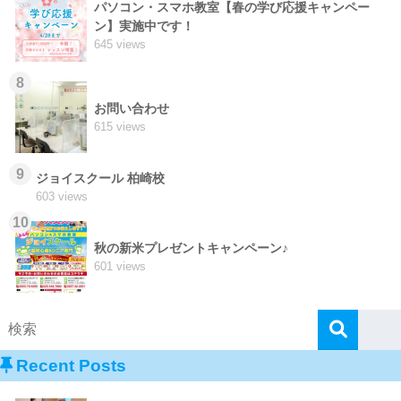
パソコン・スマホ教室【春の学び応援キャンペー
ン】実施中です！
645 views
8
お問い合わせ
615 views
9
ジョイスクール 柏崎校
603 views
10
秋の新米プレゼントキャンペーン♪
601 views
Recent Posts