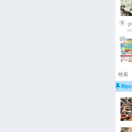
9
ジ
60
10
Rec