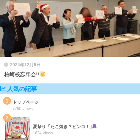
2024年12月9日
柏崎校忘年会!!
人気の記事
1
トップページ
7760 views
2
夏祭り「たこ焼き？ビンゴ！｣
1624 views