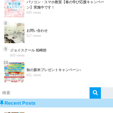
パソコン・スマホ教室【春の学び応援キャンペー
ン】実施中です！
645 views
8
お問い合わせ
617 views
9
ジョイスクール 柏崎校
603 views
10
秋の新米プレゼントキャンペーン♪
601 views
Recent Posts