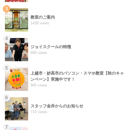
3
教室のご案内
1439 views
4
ジョイスクールの特徴
999 views
5
上越市・妙高市のパソコン・スマホ教室【秋のキャ
ンペーン】実施中です！
945 views
6
スタッフ金井からのお知らせ
710 views
7