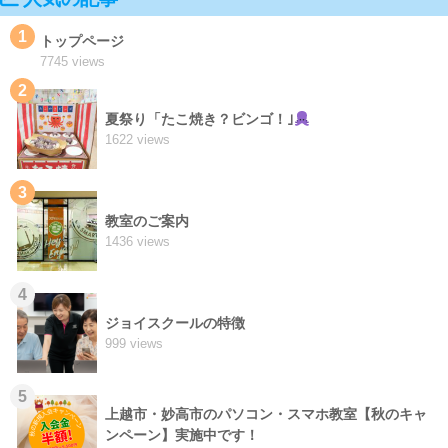
1
トップページ
7745 views
2
夏祭り「たこ焼き？ビンゴ！｣
1622 views
3
教室のご案内
1436 views
4
ジョイスクールの特徴
999 views
5
上越市・妙高市のパソコン・スマホ教室【秋のキャ
ンペーン】実施中です！