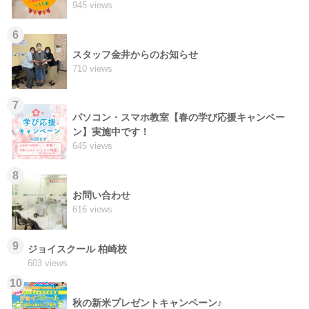
945 views
6
スタッフ金井からのお知らせ
710 views
7
パソコン・スマホ教室【春の学び応援キャンペー
ン】実施中です！
645 views
8
お問い合わせ
616 views
9
ジョイスクール 柏崎校
603 views
10
秋の新米プレゼントキャンペーン♪